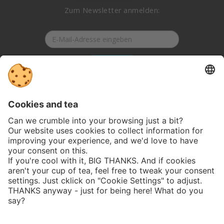
Zum Newsletter anmelden:
125
80
Bewertungen auf
4
Bewertungen von
ProvenExpert.com
anderen Quellen
Anmelden
Blick aufs ProvenExpert-Profil werfen
04.08.2026
Folge uns auf Social-Media:
Jobs
Datenschutz
AGB
Impressum