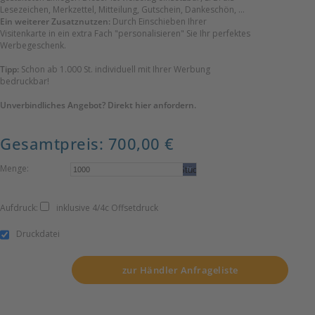
Exklusive Einzelverpackung
Lexikon
Bleistifte und Zollstöcke als individuelle
Lesezeichen, Merkzettel, Mitteilung, Gutschein, Dankeschön, ...
Ein weiterer Zusatznutzen:
Durch Einschieben Ihrer
Werbeartikel
Steck-Etui
Bleistift mit Radiergummi
Visitenkarte in ein extra Fach "personalisieren" Sie Ihr perfektes
Werbegeschenk.
Farben, Holzart, Minen?
Tipp:
Schon ab 1.000 St. individuell mit Ihrer Werbung
Lexikon
bedruckbar!
Bleistift mit Radiergummi
Unverbindliches Angebot? Direkt hier anfordern.
Gesamtpreis: 700,00 €
Menge:
Aufdruck:
inklusive 4/4c Offsetdruck
Druckdatei
zur Händler Anfrageliste
Produkt
bestellen