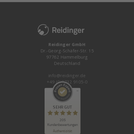
Reidinger GmbH
Dr.-Georg-Schäfer-Str. 15
97762 Hammelburg
Deutschland
info@reidinger.de
+49 (0)9732 9105-0
Kundenbewertungen und Erfahrungen zu
Reidinger GmbH
SEHR GUT
SEHR GUT
205
%
99
Kundenbewertungen
Empfehlungen auf
Authentizität
ProvenExpert.com
5,00
/
4,90