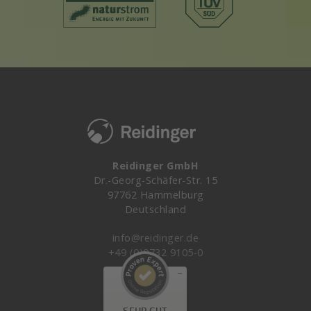
Reidinger GmbH
Dr.-Georg-Schäfer-Str. 15
97762 Hammelburg
Deutschland
info@reidinger.de
+49 (0)9732 9105-0
Kundenbewertungen und Erfahrungen zu
Reidinger GmbH
SEHR GUT