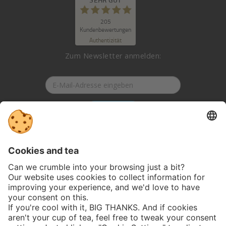
SEHR GUT
205
%
99
Kundenbewertungen
Empfehlungen auf
Authentizität
ProvenExpert.com
5,00
/
4,90
Zum Newsletter anmelden:
125
80
Bewertungen auf
4
Bewertungen von
ProvenExpert.com
anderen Quellen
Anmelden
Blick aufs ProvenExpert-Profil werfen
04.08.2026
Folge uns auf Social-Media:
Jobs
Datenschutz