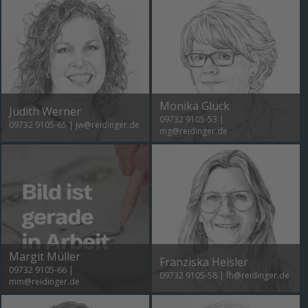
Monika Glück
Judith Werner
09732 9105-53
|
09732 9105-65
|
jw@reidinger.de
mg@reidinger.de
Margit Müller
Franziska Heisler
09732 9105-66
|
09732 9105-58
|
fh@reidinger.de
mm@reidinger.de