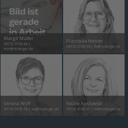
Margit Müller
Franziska Heisler
09732 9105-66
|
09732 9105-58
|
fh@reidinger.de
mm@reidinger.de
Verena Wolf
Nicole Koslowski
09732 9105-56
|
vw@reidinger.de
09732 9105-61
|
nk@reidinger.de