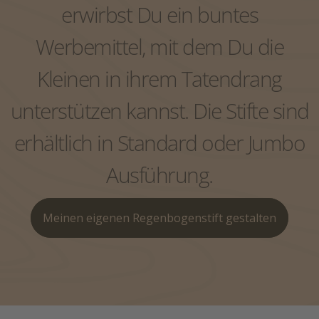
Exklusive Einzelverpackung
Lexikon
erwirbst Du ein buntes
Bleistifte und Zollstöcke als individuelle
Werbeartikel
Steck-Etui
Bleistift mit Radiergummi
Werbemittel, mit dem Du die
Farben, Holzart, Minen?
Kleinen in ihrem Tatendrang
Lexikon
unterstützen kannst. Die Stifte sind
Bleistift mit Radiergummi
erhältlich in Standard oder Jumbo
Ausführung.
Meinen eigenen Regenbogenstift gestalten