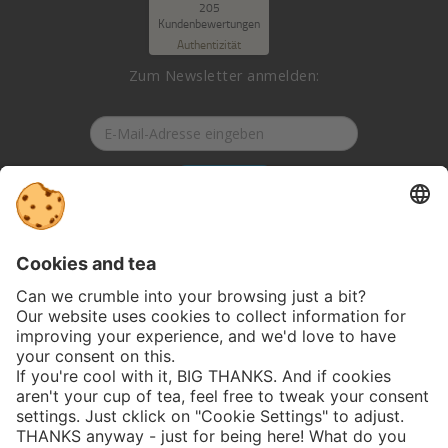
SEHR GUT
205
%
99
Kundenbewertungen
Empfehlungen auf
Authentizität
ProvenExpert.com
5,00
/
4,90
Zum Newsletter anmelden:
125
80
Bewertungen auf
4
Bewertungen von
ProvenExpert.com
anderen Quellen
Anmelden
Blick aufs ProvenExpert-Profil werfen
04.08.2026
Folge uns auf Social-Media:
Jobs
Datenschutz
AGB