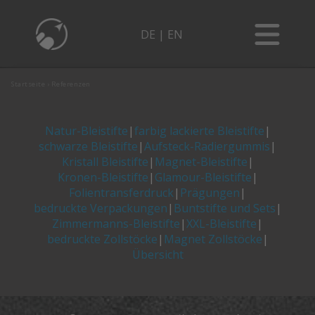
ÜBER UNS
DE
|
EN
KONTAKT
NACHHALTIGKEIT
ANFAHRT
ÜBER UNS
Startseite
›
Referenzen
SOZIALES ENGAGEMENT
BLOG
KONTAKT
REFERENZEN
KLIMABEITRAG
Mehr als ein Schreibgerät
Natur-Bleistifte
|
farbig lackierte Bleistifte
|
NACHHALTIGKEIT
ANFAHRT
schwarze Bleistifte
|
Aufsteck-Radiergummis
|
Werkstoff Holz
Malbuch für Erwachsene
Kristall Bleistifte
|
Magnet-Bleistifte
|
SOZIALES ENGAGEMENT
BLOG
KATALOG
Kronen-Bleistifte
|
Glamour-Bleistifte
|
Buntstifte für Kleinkinder
REFERENZEN
Folientransferdruck
|
Prägungen
|
KLIMABEITRAG
Mehr als ein Schreibgerät
Bleistift Weisheiten
bedruckte Verpackungen
|
Buntstifte und Sets
|
Werkstoff Holz
Zimmermanns-Bleistifte
Malbuch für Erwachsene
|
XXL-Bleistifte
|
GRATIS GRAFIK-SERVICE
bedruckte Zollstöcke
|
Magnet Zollstöcke
|
Die Geschichte hinter Meterstab und Zollstock
KATALOG
Buntstifte für Kleinkinder
Übersicht
Zentangle
Bleistift Weisheiten
Produkte
GRATIS GRAFIK-SERVICE
BLEISTIFTE
Die Geschichte hinter Meterstab und Zollstock