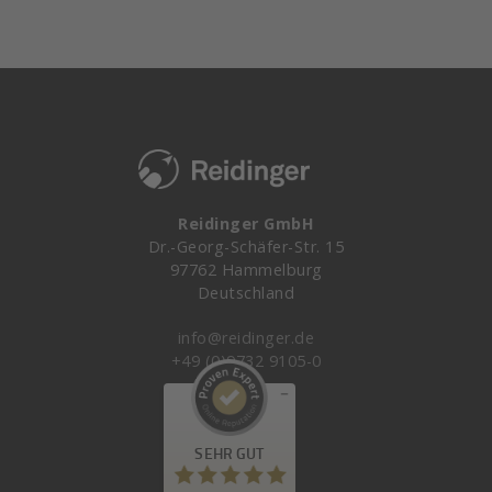
Reidinger GmbH
Dr.-Georg-Schäfer-Str. 15
97762 Hammelburg
Deutschland
info@reidinger.de
+49 (0)9732 9105-0
Kundenbewertungen und Erfahrungen zu
Reidinger GmbH
SEHR GUT