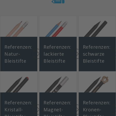
Exklusive Einzelverpackung
Lexikon
Bleistifte und Zollstöcke als individuelle
Werbeartikel
Steck-Etui
Bleistift mit Radiergummi
Farben, Holzart, Minen?
Lexikon
Bleistift mit Radiergummi
Referenzen:
Referenzen:
Referenzen:
Natur-
lackierte
schwarze
Bleistifte
Bleistifte
Bleistifte
Referenzen:
Referenzen:
Referenzen:
Kristall-
Magnet-
Kronen-